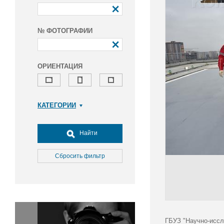
№ ФОТОГРАФИИ
ОРИЕНТАЦИЯ
КАТЕГОРИИ
Армия и ВПК
Досуг, туризм и отдых
Найти
Культура
Медицина
Сбросить фильтр
Наука
Образование
Общество
Окружающая среда
Политика
ГБУЗ "Научно-иссл