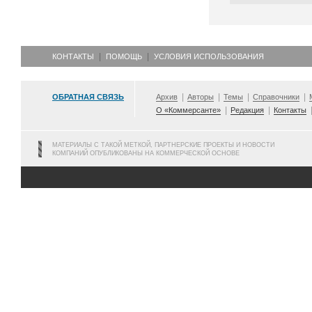
КОНТАКТЫ
ПОМОЩЬ
УСЛОВИЯ ИСПОЛЬЗОВАНИЯ
ОБРАТНАЯ СВЯЗЬ
Архив
Авторы
Темы
Справочники
О «Коммерсанте»
Редакция
Контакты
МАТЕРИАЛЫ С ТАКОЙ МЕТКОЙ, ПАРТНЕРСКИЕ ПРОЕКТЫ И НОВОСТИ
КОМПАНИЙ ОПУБЛИКОВАНЫ НА КОММЕРЧЕСКОЙ ОСНОВЕ