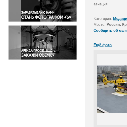
Правосудие
авиация.
Происшествия и конфликты
Религия
Категория:
Медици
Место:
Россия, Кр
Светская жизнь
Сообщить об оши
Спорт
Экология
Ещё фото
Экономика и бизнес