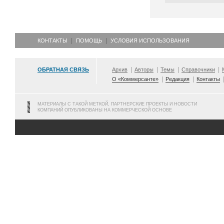
КОНТАКТЫ
ПОМОЩЬ
УСЛОВИЯ ИСПОЛЬЗОВАНИЯ
ОБРАТНАЯ СВЯЗЬ
Архив
Авторы
Темы
Справочники
О «Коммерсанте»
Редакция
Контакты
МАТЕРИАЛЫ С ТАКОЙ МЕТКОЙ, ПАРТНЕРСКИЕ ПРОЕКТЫ И НОВОСТИ
КОМПАНИЙ ОПУБЛИКОВАНЫ НА КОММЕРЧЕСКОЙ ОСНОВЕ