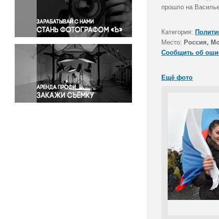
Правосудие
прошло на Василье
Происшествия и конфликты
Религия
Категория:
Полити
Место:
Россия, М
Светская жизнь
Сообщить об оши
Спорт
Экология
Ещё фото
Экономика и бизнес