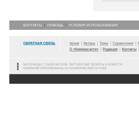
КОНТАКТЫ
ПОМОЩЬ
УСЛОВИЯ ИСПОЛЬЗОВАНИЯ
ОБРАТНАЯ СВЯЗЬ
Архив
Авторы
Темы
Справочники
О «Коммерсанте»
Редакция
Контакты
МАТЕРИАЛЫ С ТАКОЙ МЕТКОЙ, ПАРТНЕРСКИЕ ПРОЕКТЫ И НОВОСТИ
КОМПАНИЙ ОПУБЛИКОВАНЫ НА КОММЕРЧЕСКОЙ ОСНОВЕ