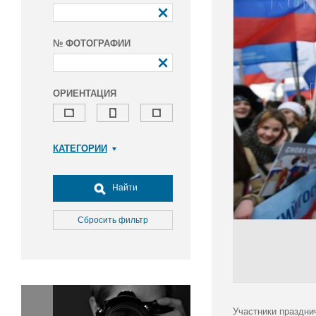
№ ФОТОГРАФИИ
ОРИЕНТАЦИЯ
КАТЕГОРИИ
Армия и ВПК
Досуг, туризм и отдых
Найти
Культура
Медицина
Сбросить фильтр
Наука
Образование
Общество
Окружающая среда
Политика
Участники праздни