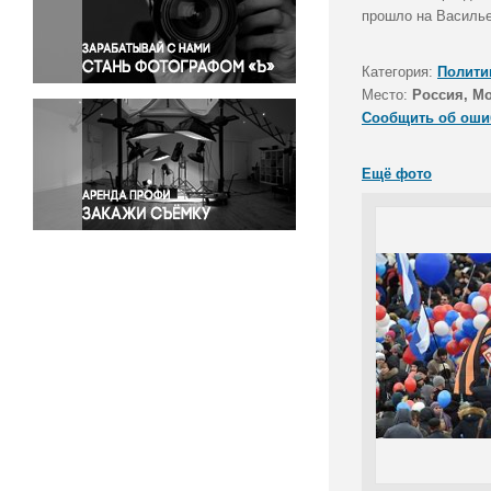
Правосудие
прошло на Василье
Происшествия и конфликты
Религия
Категория:
Полити
Место:
Россия, М
Светская жизнь
Сообщить об оши
Спорт
Экология
Ещё фото
Экономика и бизнес