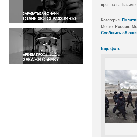
Правосудие
прошло на Василье
Происшествия и конфликты
Религия
Категория:
Полити
Место:
Россия, М
Светская жизнь
Сообщить об оши
Спорт
Экология
Ещё фото
Экономика и бизнес