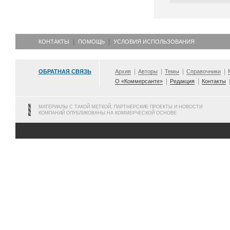
КОНТАКТЫ
ПОМОЩЬ
УСЛОВИЯ ИСПОЛЬЗОВАНИЯ
ОБРАТНАЯ СВЯЗЬ
Архив
Авторы
Темы
Справочники
О «Коммерсанте»
Редакция
Контакты
МАТЕРИАЛЫ С ТАКОЙ МЕТКОЙ, ПАРТНЕРСКИЕ ПРОЕКТЫ И НОВОСТИ
КОМПАНИЙ ОПУБЛИКОВАНЫ НА КОММЕРЧЕСКОЙ ОСНОВЕ