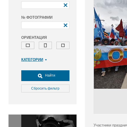
№ ФОТОГРАФИИ
ОРИЕНТАЦИЯ
КАТЕГОРИИ
Армия и ВПК
Досуг, туризм и отдых
Найти
Культура
Медицина
Сбросить фильтр
Наука
Образование
Общество
Окружающая среда
Политика
Участники праздни