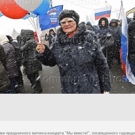
ики праздничного митинга-концерта "Мы вместе!", посвященного годовщ