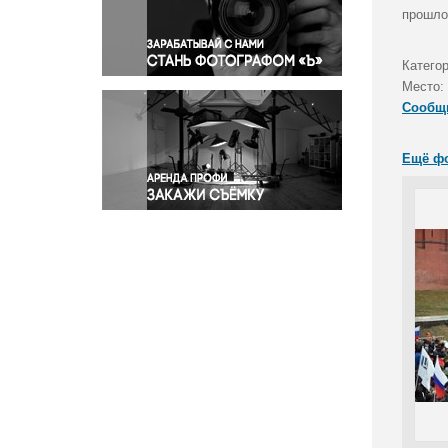
Правосудие
прошло
Происшествия и конфликты
Религия
Катего
Место:
Светская жизнь
Сообщ
Спорт
Экология
Ещё ф
Экономика и бизнес