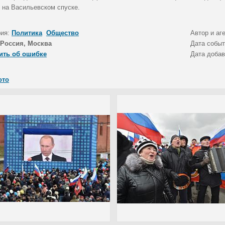
 на Васильевском спуске.
рия:
Политика
Общество
Автор и аг
Россия, Москва
Дата собы
ить об ошибке
Дата доба
ото