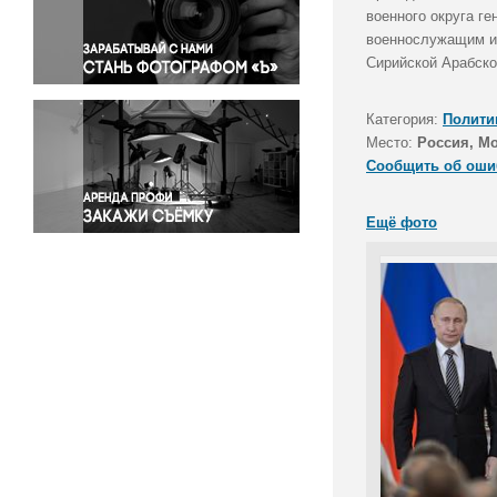
Правосудие
военного округа г
военнослужащим и 
Происшествия и конфликты
Сирийской Арабско
Религия
Светская жизнь
Категория:
Полити
Спорт
Место:
Россия, М
Экология
Сообщить об оши
Экономика и бизнес
Ещё фото