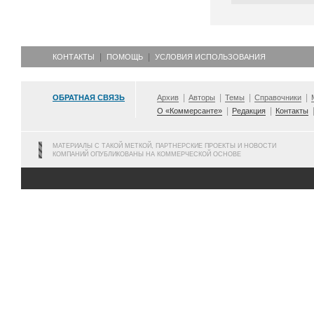
КОНТАКТЫ
ПОМОЩЬ
УСЛОВИЯ ИСПОЛЬЗОВАНИЯ
ОБРАТНАЯ СВЯЗЬ
Архив
Авторы
Темы
Справочники
О «Коммерсанте»
Редакция
Контакты
МАТЕРИАЛЫ С ТАКОЙ МЕТКОЙ, ПАРТНЕРСКИЕ ПРОЕКТЫ И НОВОСТИ
КОМПАНИЙ ОПУБЛИКОВАНЫ НА КОММЕРЧЕСКОЙ ОСНОВЕ