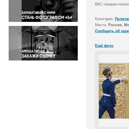
Правосудие
ВКС генерал-полко
Происшествия и конфликты
Религия
Категория:
Полити
Место:
Россия, М
Светская жизнь
Сообщить об оши
Спорт
Экология
Ещё фото
Экономика и бизнес