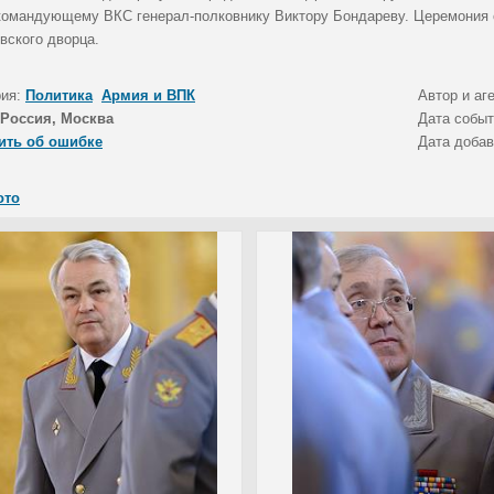
командующему ВКС генерал-полковнику Виктору Бондареву. Церемония 
вского дворца.
рия:
Политика
Армия и ВПК
Автор и аг
Россия, Москва
Дата собы
ить об ошибке
Дата доба
ото