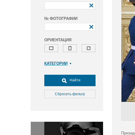
№ ФОТОГРАФИИ
ОРИЕНТАЦИЯ
КАТЕГОРИИ
Армия и ВПК
Досуг, туризм и отдых
Найти
Культура
Медицина
Сбросить фильтр
Наука
Образование
Общество
Окружающая среда
Политика
Презид