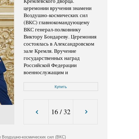
Кремлевского дворца.
церемонии вручения знамени
Воздушно-космических сил
(ВКС) главнокомандующему
ВКС генерал-полковнику
Виктору Бондареву. Церемония
состоялась в Александровском
зале Кремля. Вручение
государственных наград
Российской Федерации
военнослужащим и
специалистам военно-
промышленного комплекса,
Купить
отличившимся в ходе
выполнения специальных задач
в Сирийской Арабской
16
/
32
Республике.
Код фото:
KMO_152662_00067_1
 Воздушно-космических сил (ВКС)
Формат файла:
jpg