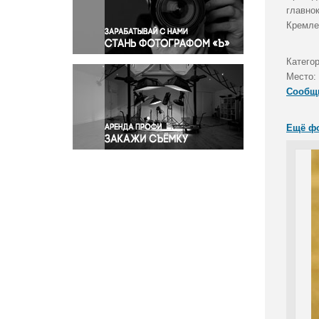
Правосудие
главно
Кремле
Происшествия и конфликты
Религия
Катего
Светская жизнь
Место:
Спорт
Сообщ
Экология
Экономика и бизнес
Ещё ф