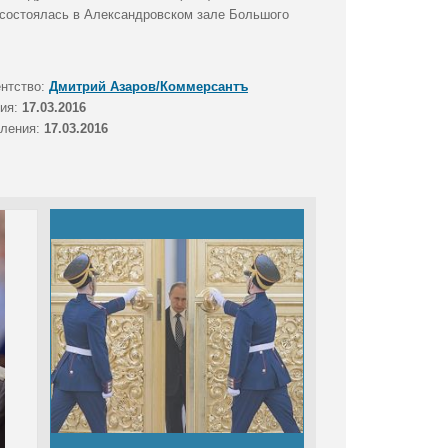
состоялась в Александровском зале Большого
Размер файла (Мбайт):
5,3
Размер фото (пикс.):
5679x4374
ентство:
Дмитрий Азаров/Коммерсантъ
тия:
17.03.2016
вления:
17.03.2016