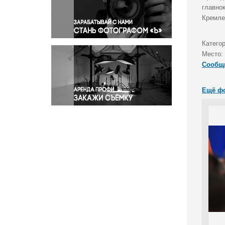
Правосудие
главно
Кремле
Происшествия и конфликты
Религия
Катего
Светская жизнь
Место:
Спорт
Сообщ
Экология
Экономика и бизнес
Ещё ф