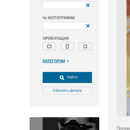
№ ФОТОГРАФИИ
ОРИЕНТАЦИЯ
КАТЕГОРИИ
Армия и ВПК
Досуг, туризм и отдых
Найти
Культура
Медицина
Сбросить фильтр
Наука
Образование
Общество
Окружающая среда
Политика
Презид