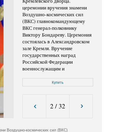
Кремлевского дворца.
церемонии вручения знамени
Воздушно-космических сил
(ВКС) главнокомандующему
ВКС генерал-полковнику
Виктору Бондареву. Церемония
состоялась в Александровском
зале Кремля. Вручение
государственных наград
Российской Федерации
военнослужащим и
специалистам военно-
промышленного комплекса,
Купить
отличившимся в ходе
выполнения специальных задач
в Сирийской Арабской
2
/
32
Республике.
Код фото:
KMO_152662_00021_2
ени Воздушно-космических сил (ВКС)
Формат файла:
jpg