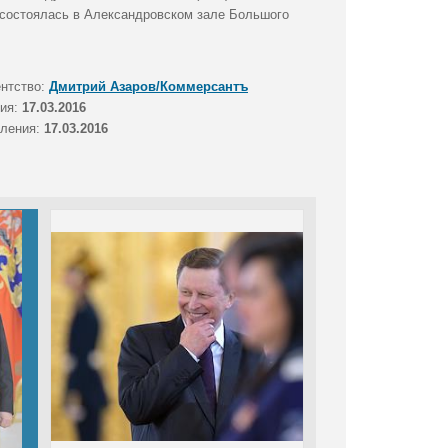
состоялась в Александровском зале Большого
Размер файла (Мбайт):
1,9
Размер фото (пикс.):
3056x3478
ентство:
Дмитрий Азаров/Коммерсантъ
тия:
17.03.2016
вления:
17.03.2016