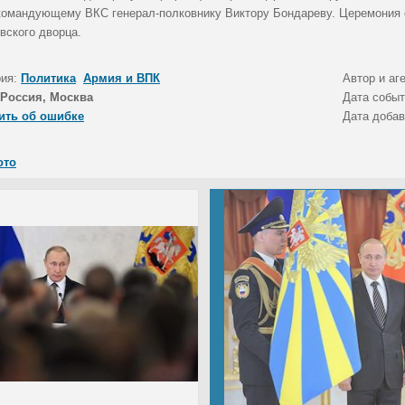
командующему ВКС генерал-полковнику Виктору Бондареву. Церемония 
вского дворца.
рия:
Политика
Армия и ВПК
Автор и аг
Россия, Москва
Дата собы
ить об ошибке
Дата доба
ото