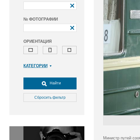
№ ФОТОГРАФИИ
ОРИЕНТАЦИЯ
КАТЕГОРИИ
Армия и ВПК
Досуг, туризм и отдых
Найти
Культура
Медицина
Сбросить фильтр
Наука
Образование
Общество
Окружающая среда
Политика
Министр путей соо