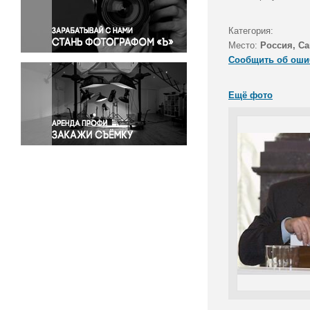
Правосудие
Происшествия и конфликты
Категория:
Религия
Место:
Россия, Са
Сообщить об оши
Светская жизнь
Спорт
Ещё фото
Экология
Экономика и бизнес