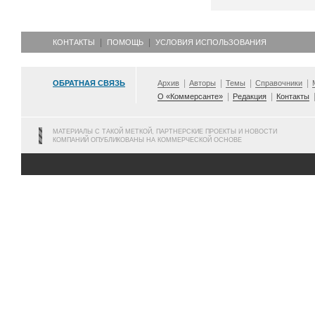
КОНТАКТЫ
ПОМОЩЬ
УСЛОВИЯ ИСПОЛЬЗОВАНИЯ
ОБРАТНАЯ СВЯЗЬ
Архив
Авторы
Темы
Справочники
О «Коммерсанте»
Редакция
Контакты
МАТЕРИАЛЫ С ТАКОЙ МЕТКОЙ, ПАРТНЕРСКИЕ ПРОЕКТЫ И НОВОСТИ
КОМПАНИЙ ОПУБЛИКОВАНЫ НА КОММЕРЧЕСКОЙ ОСНОВЕ