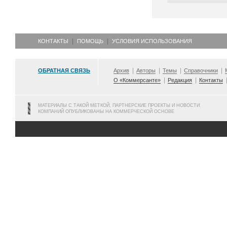
КОНТАКТЫ
ПОМОЩЬ
УСЛОВИЯ ИСПОЛЬЗОВАНИЯ
ОБРАТНАЯ СВЯЗЬ
Архив
Авторы
Темы
Справочники
О «Коммерсанте»
Редакция
Контакты
МАТЕРИАЛЫ С ТАКОЙ МЕТКОЙ, ПАРТНЕРСКИЕ ПРОЕКТЫ И НОВОСТИ
КОМПАНИЙ ОПУБЛИКОВАНЫ НА КОММЕРЧЕСКОЙ ОСНОВЕ