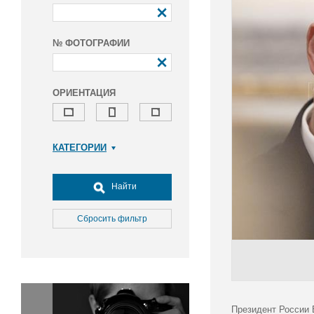
№ ФОТОГРАФИИ
ОРИЕНТАЦИЯ
КАТЕГОРИИ
Армия и ВПК
Досуг, туризм и отдых
Найти
Культура
Медицина
Сбросить фильтр
Наука
Образование
Общество
Окружающая среда
Политика
Президент России 