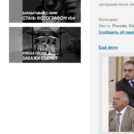
Правосудие
заседании были об
Происшествия и конфликты
Религия
Категория:
Место:
Россия, Са
Светская жизнь
Сообщить об оши
Спорт
Экология
Ещё фото
Экономика и бизнес