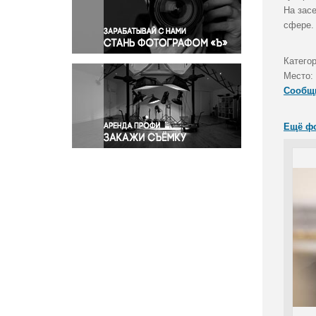
Правосудие
На зас
сфере.
Происшествия и конфликты
Религия
Категор
Светская жизнь
Место:
Спорт
Сообщ
Экология
Экономика и бизнес
Ещё ф