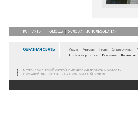
КОНТАКТЫ
ПОМОЩЬ
УСЛОВИЯ ИСПОЛЬЗОВАНИЯ
ОБРАТНАЯ СВЯЗЬ
Архив
Авторы
Темы
Справочники
О «Коммерсанте»
Редакция
Контакты
МАТЕРИАЛЫ С ТАКОЙ МЕТКОЙ, ПАРТНЕРСКИЕ ПРОЕКТЫ И НОВОСТИ
КОМПАНИЙ ОПУБЛИКОВАНЫ НА КОММЕРЧЕСКОЙ ОСНОВЕ