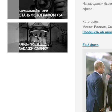
Правосудие
На заседании были
сфере.
Происшествия и конфликты
Религия
Категория:
Светская жизнь
Место:
Россия, Са
Спорт
Сообщить об оши
Экология
Экономика и бизнес
Ещё фото