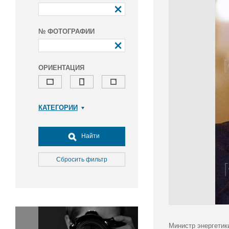
№ ФОТОГРАФИИ
ОРИЕНТАЦИЯ
КАТЕГОРИИ
Армия и ВПК
Досуг, туризм и отдых
Найти
Культура
Медицина
Сбросить фильтр
Наука
Образование
Общество
Окружающая среда
Политика
Министр энергетик