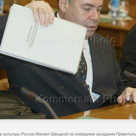
р культуры России Михаил Швыдкой на очередном заседании Правитель