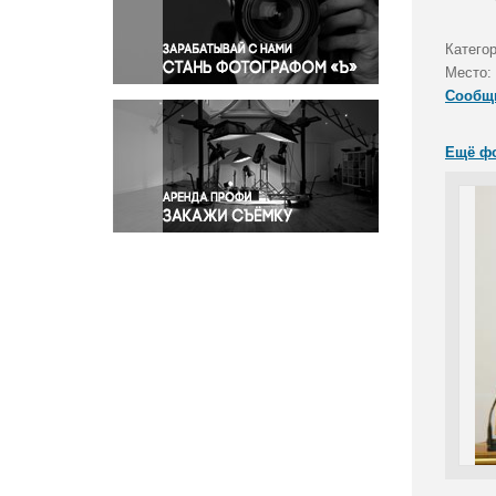
Правосудие
Происшествия и конфликты
Категор
Религия
Место:
Сообщ
Светская жизнь
Спорт
Ещё ф
Экология
Экономика и бизнес