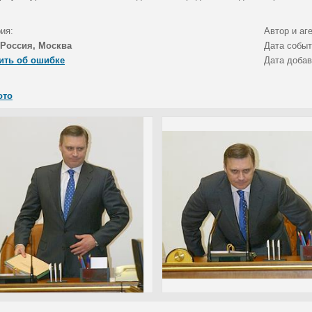
ия:
Автор и аг
Россия, Москва
Дата собы
ить об ошибке
Дата доба
ото