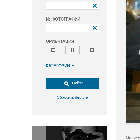
№ ФОТОГРАФИИ
ОРИЕНТАЦИЯ
КАТЕГОРИИ
Армия и ВПК
Досуг, туризм и отдых
Найти
Культура
Медицина
Сбросить фильтр
Наука
Образование
Общество
Окружающая среда
Политика
Минист