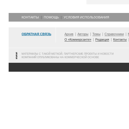
КОНТАКТЫ
ПОМОЩЬ
УСЛОВИЯ ИСПОЛЬЗОВАНИЯ
ОБРАТНАЯ СВЯЗЬ
Архив
Авторы
Темы
Справочники
О «Коммерсанте»
Редакция
Контакты
МАТЕРИАЛЫ С ТАКОЙ МЕТКОЙ, ПАРТНЕРСКИЕ ПРОЕКТЫ И НОВОСТИ
КОМПАНИЙ ОПУБЛИКОВАНЫ НА КОММЕРЧЕСКОЙ ОСНОВЕ