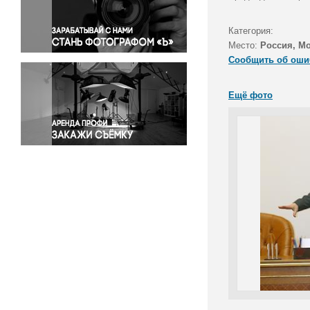
Правосудие
Происшествия и конфликты
Категория:
Религия
Место:
Россия, М
Сообщить об оши
Светская жизнь
Спорт
Ещё фото
Экология
Экономика и бизнес