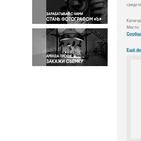
Правосудие
средст
Происшествия и конфликты
Религия
Категор
Место:
Светская жизнь
Сообщ
Спорт
Экология
Ещё ф
Экономика и бизнес