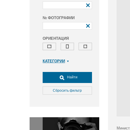
№ ФОТОГРАФИИ
ОРИЕНТАЦИЯ
КАТЕГОРИИ
Армия и ВПК
Досуг, туризм и отдых
Найти
Культура
Медицина
Сбросить фильтр
Наука
Образование
Общество
Окружающая среда
Политика
Минист