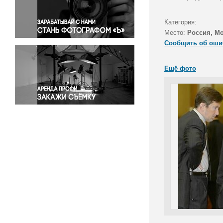
Правосудие
Происшествия и конфликты
Категория:
Религия
Место:
Россия, М
Сообщить об оши
Светская жизнь
Спорт
Ещё фото
Экология
Экономика и бизнес