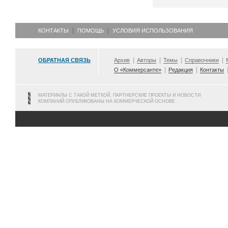
КОНТАКТЫ
ПОМОЩЬ
УСЛОВИЯ ИСПОЛЬЗОВАНИЯ
ОБРАТНАЯ СВЯЗЬ
Архив
Авторы
Темы
Справочники
О «Коммерсанте»
Редакция
Контакты
МАТЕРИАЛЫ С ТАКОЙ МЕТКОЙ, ПАРТНЕРСКИЕ ПРОЕКТЫ И НОВОСТИ
КОМПАНИЙ ОПУБЛИКОВАНЫ НА КОММЕРЧЕСКОЙ ОСНОВЕ