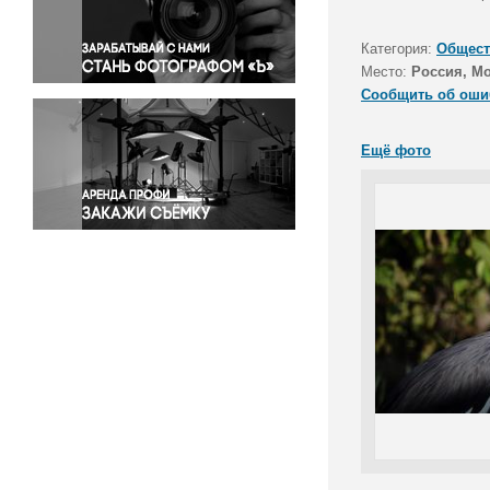
Правосудие
Происшествия и конфликты
Категория:
Общест
Религия
Место:
Россия, М
Сообщить об оши
Светская жизнь
Спорт
Ещё фото
Экология
Экономика и бизнес