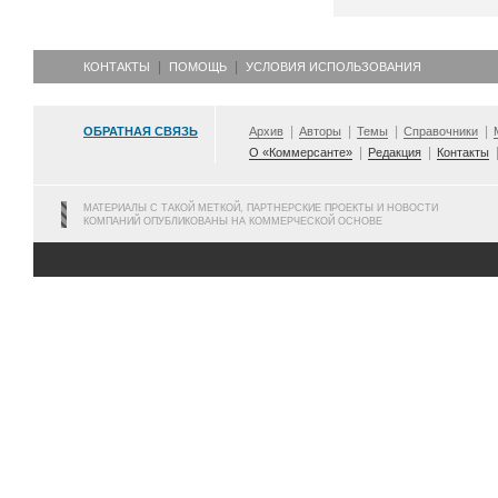
КОНТАКТЫ
ПОМОЩЬ
УСЛОВИЯ ИСПОЛЬЗОВАНИЯ
ОБРАТНАЯ СВЯЗЬ
Архив
Авторы
Темы
Справочники
О «Коммерсанте»
Редакция
Контакты
МАТЕРИАЛЫ С ТАКОЙ МЕТКОЙ, ПАРТНЕРСКИЕ ПРОЕКТЫ И НОВОСТИ
КОМПАНИЙ ОПУБЛИКОВАНЫ НА КОММЕРЧЕСКОЙ ОСНОВЕ