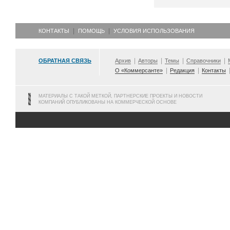
КОНТАКТЫ
ПОМОЩЬ
УСЛОВИЯ ИСПОЛЬЗОВАНИЯ
ОБРАТНАЯ СВЯЗЬ
Архив
Авторы
Темы
Справочники
О «Коммерсанте»
Редакция
Контакты
МАТЕРИАЛЫ С ТАКОЙ МЕТКОЙ, ПАРТНЕРСКИЕ ПРОЕКТЫ И НОВОСТИ
КОМПАНИЙ ОПУБЛИКОВАНЫ НА КОММЕРЧЕСКОЙ ОСНОВЕ