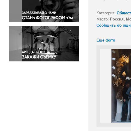
Правосудие
Происшествия и конфликты
Категория:
Общест
Религия
Место:
Россия, М
Сообщить об оши
Светская жизнь
Спорт
Ещё фото
Экология
Экономика и бизнес