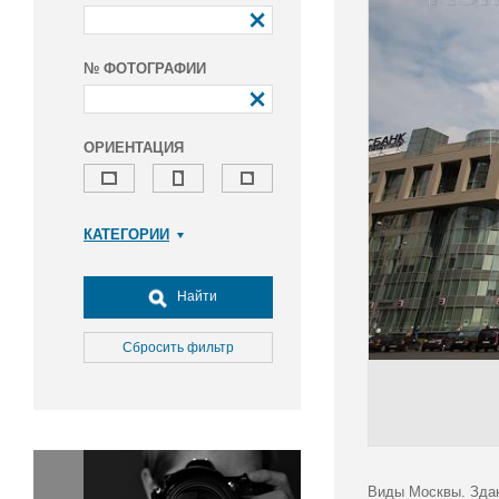
№ ФОТОГРАФИИ
ОРИЕНТАЦИЯ
КАТЕГОРИИ
Армия и ВПК
Досуг, туризм и отдых
Найти
Культура
Медицина
Сбросить фильтр
Наука
Образование
Общество
Окружающая среда
Политика
Виды Москвы. Здан