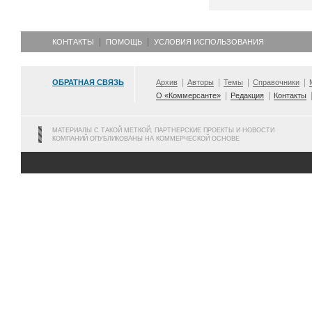
КОНТАКТЫ
ПОМОЩЬ
УСЛОВИЯ ИСПОЛЬЗОВАНИЯ
ОБРАТНАЯ СВЯЗЬ
Архив
Авторы
Темы
Справочники
О «Коммерсанте»
Редакция
Контакты
МАТЕРИАЛЫ С ТАКОЙ МЕТКОЙ, ПАРТНЕРСКИЕ ПРОЕКТЫ И НОВОСТИ
КОМПАНИЙ ОПУБЛИКОВАНЫ НА КОММЕРЧЕСКОЙ ОСНОВЕ