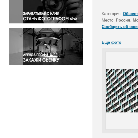
Правосудие
Происшествия и конфликты
Категория:
Общест
Религия
Место:
Россия, М
Сообщить об оши
Светская жизнь
Спорт
Ещё фото
Экология
Экономика и бизнес