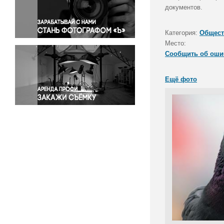
Правосудие
документов.
Происшествия и конфликты
Религия
Категория:
Общест
Место:
Светская жизнь
Сообщить об оши
Спорт
Экология
Ещё фото
Экономика и бизнес