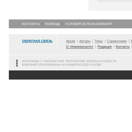
КОНТАКТЫ
ПОМОЩЬ
УСЛОВИЯ ИСПОЛЬЗОВАНИЯ
ОБРАТНАЯ СВЯЗЬ
Архив
Авторы
Темы
Справочники
О «Коммерсанте»
Редакция
Контакты
МАТЕРИАЛЫ С ТАКОЙ МЕТКОЙ, ПАРТНЕРСКИЕ ПРОЕКТЫ И НОВОСТИ
КОМПАНИЙ ОПУБЛИКОВАНЫ НА КОММЕРЧЕСКОЙ ОСНОВЕ