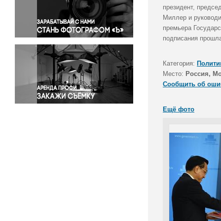
Правосудие
президент, предсе
Миллер и руководи
Происшествия и конфликты
премьера Государс
Религия
подписания прошла
Светская жизнь
Спорт
Категория:
Полити
Экология
Место:
Россия, М
Экономика и бизнес
Сообщить об оши
Ещё фото