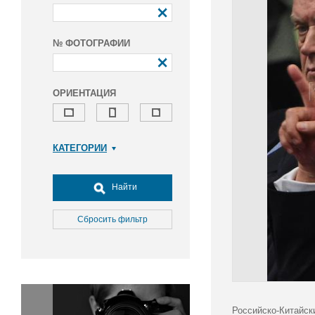
№ ФОТОГРАФИИ
ОРИЕНТАЦИЯ
КАТЕГОРИИ
Армия и ВПК
Досуг, туризм и отдых
Найти
Культура
Медицина
Сбросить фильтр
Наука
Образование
Общество
Окружающая среда
Политика
Российско-Китайск