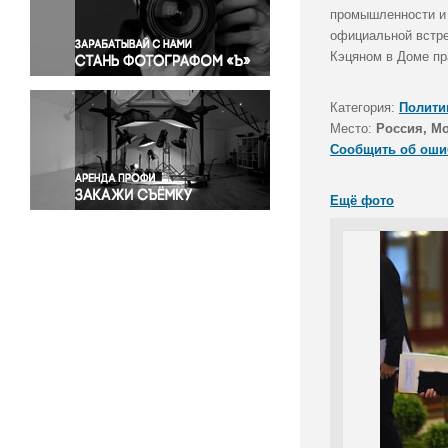
Правосудие
промышленности и 
официальной встре
Происшествия и конфликты
Кэцяном в Доме пр
Религия
Светская жизнь
Категория:
Полити
Спорт
Место:
Россия, М
Экология
Сообщить об оши
Экономика и бизнес
Ещё фото