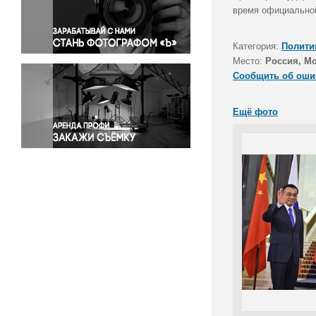
Правосудие
время официальной
Происшествия и конфликты
Религия
Категория:
Полити
Место:
Россия, М
Светская жизнь
Сообщить об оши
Спорт
Экология
Ещё фото
Экономика и бизнес