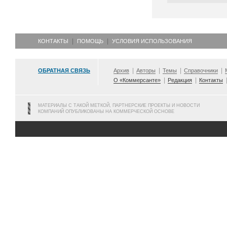
КОНТАКТЫ
ПОМОЩЬ
УСЛОВИЯ ИСПОЛЬЗОВАНИЯ
ОБРАТНАЯ СВЯЗЬ
Архив
Авторы
Темы
Справочники
О «Коммерсанте»
Редакция
Контакты
МАТЕРИАЛЫ С ТАКОЙ МЕТКОЙ, ПАРТНЕРСКИЕ ПРОЕКТЫ И НОВОСТИ
КОМПАНИЙ ОПУБЛИКОВАНЫ НА КОММЕРЧЕСКОЙ ОСНОВЕ