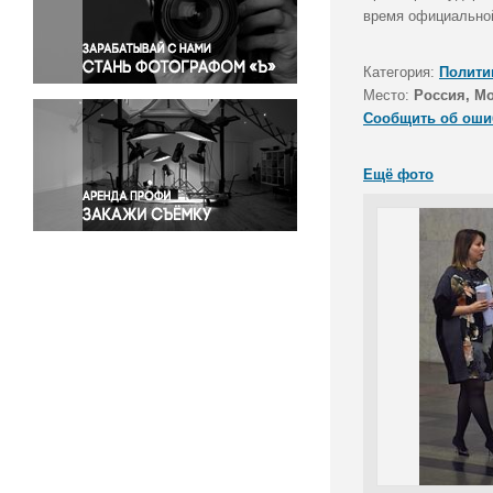
Правосудие
время официальной
Происшествия и конфликты
Религия
Категория:
Полити
Место:
Россия, М
Светская жизнь
Сообщить об оши
Спорт
Экология
Ещё фото
Экономика и бизнес