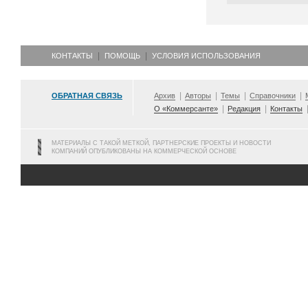
КОНТАКТЫ
ПОМОЩЬ
УСЛОВИЯ ИСПОЛЬЗОВАНИЯ
ОБРАТНАЯ СВЯЗЬ
Архив
Авторы
Темы
Справочники
О «Коммерсанте»
Редакция
Контакты
МАТЕРИАЛЫ С ТАКОЙ МЕТКОЙ, ПАРТНЕРСКИЕ ПРОЕКТЫ И НОВОСТИ
КОМПАНИЙ ОПУБЛИКОВАНЫ НА КОММЕРЧЕСКОЙ ОСНОВЕ