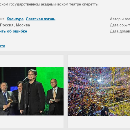
ском государственном академическом театре оперетты.
рия:
Культура
Светская жизнь
Автор и аг
Россия, Москва
Дата собы
ить об ошибке
Дата доба
ото