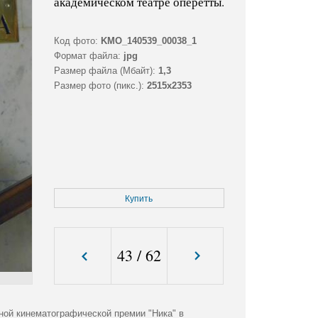
академическом театре оперетты.
Код фото:
KMO_140539_00038_1
Формат файла:
jpg
Размер файла (Мбайт):
1,3
Размер фото (пикс.):
2515x2353
Купить
43
/
62
ой кинематографической премии "Ника" в