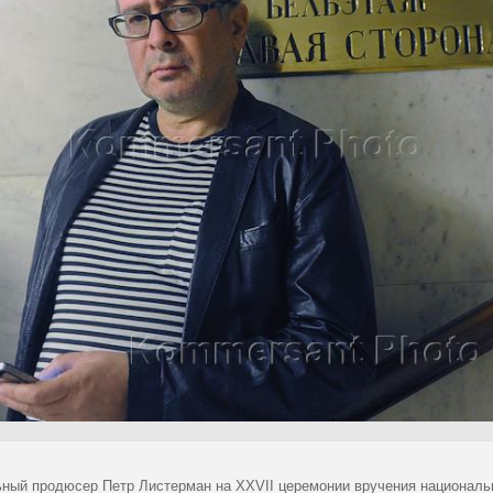
ный продюсер Петр Листерман на XXVII церемонии вручения национальн