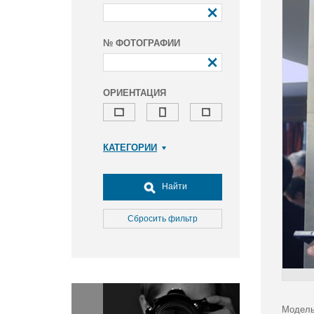
№ ФОТОГРАФИИ
ОРИЕНТАЦИЯ
КАТЕГОРИИ
Армия и ВПК
Досуг, туризм и отдых
Найти
Культура
Медицина
Сбросить фильтр
Наука
Образование
Общество
Окружающая среда
Политика
Модель