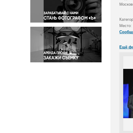
Правосудие
Москов
Происшествия и конфликты
Религия
Катего
Место:
Светская жизнь
Сообщ
Спорт
Экология
Ещё ф
Экономика и бизнес