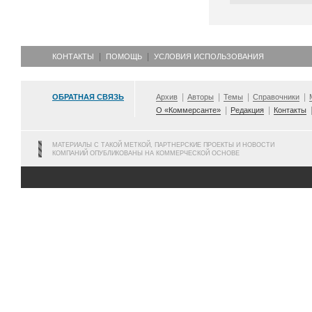
КОНТАКТЫ
ПОМОЩЬ
УСЛОВИЯ ИСПОЛЬЗОВАНИЯ
ОБРАТНАЯ СВЯЗЬ
Архив
Авторы
Темы
Справочники
О «Коммерсанте»
Редакция
Контакты
МАТЕРИАЛЫ С ТАКОЙ МЕТКОЙ, ПАРТНЕРСКИЕ ПРОЕКТЫ И НОВОСТИ
КОМПАНИЙ ОПУБЛИКОВАНЫ НА КОММЕРЧЕСКОЙ ОСНОВЕ