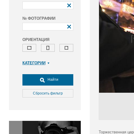
№ ФОТОГРАФИИ
ОРИЕНТАЦИЯ
КАТЕГОРИИ
Армия и ВПК
Досуг, туризм и отдых
Найти
Культура
Медицина
Сбросить фильтр
Наука
Образование
Общество
Окружающая среда
Политика
Торжественная цер