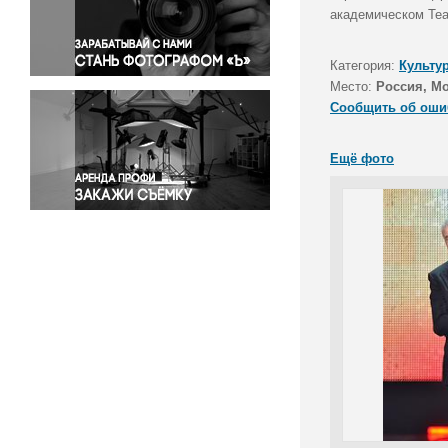
Правосудие
академическом Теа
Происшествия и конфликты
Религия
Категория:
Культу
Место:
Россия, М
Светская жизнь
Сообщить об оши
Спорт
Экология
Ещё фото
Экономика и бизнес