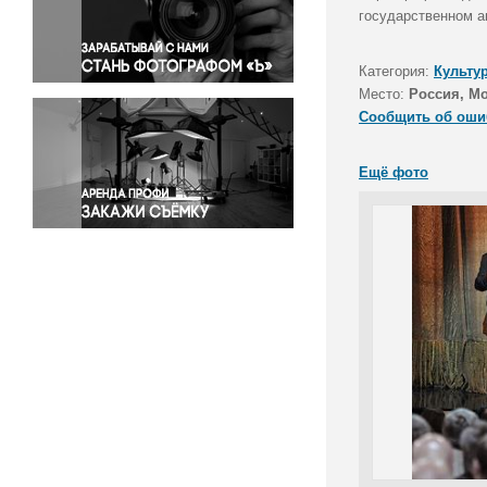
Правосудие
государственном а
Происшествия и конфликты
Религия
Категория:
Культу
Место:
Россия, М
Светская жизнь
Сообщить об оши
Спорт
Экология
Ещё фото
Экономика и бизнес