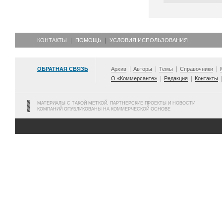
КОНТАКТЫ
ПОМОЩЬ
УСЛОВИЯ ИСПОЛЬЗОВАНИЯ
ОБРАТНАЯ СВЯЗЬ
Архив
Авторы
Темы
Справочники
О «Коммерсанте»
Редакция
Контакты
МАТЕРИАЛЫ С ТАКОЙ МЕТКОЙ, ПАРТНЕРСКИЕ ПРОЕКТЫ И НОВОСТИ
КОМПАНИЙ ОПУБЛИКОВАНЫ НА КОММЕРЧЕСКОЙ ОСНОВЕ