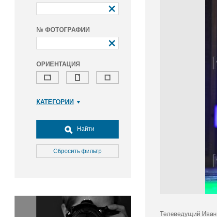
№ ФОТОГРАФИИ
ОРИЕНТАЦИЯ
КАТЕГОРИИ
Армия и ВПК
Досуг, туризм и отдых
Найти
Культура
Медицина
Сбросить фильтр
Наука
Образование
Общество
Окружающая среда
Политика
Телеведущий Иван 