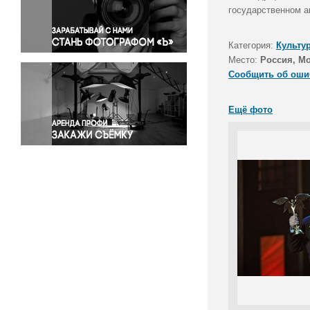
Правосудие
государственном а
Происшествия и конфликты
Религия
Категория:
Культу
Место:
Россия, М
Светская жизнь
Сообщить об оши
Спорт
Экология
Ещё фото
Экономика и бизнес