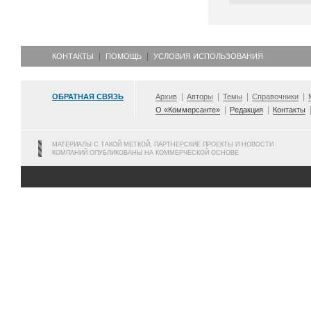
КОНТАКТЫ
ПОМОЩЬ
УСЛОВИЯ ИСПОЛЬЗОВАНИЯ
ОБРАТНАЯ СВЯЗЬ
Архив
Авторы
Темы
Справочники
О «Коммерсанте»
Редакция
Контакты
МАТЕРИАЛЫ С ТАКОЙ МЕТКОЙ, ПАРТНЕРСКИЕ ПРОЕКТЫ И НОВОСТИ
КОМПАНИЙ ОПУБЛИКОВАНЫ НА КОММЕРЧЕСКОЙ ОСНОВЕ