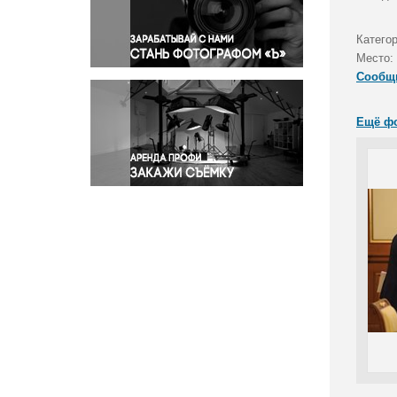
Правосудие
Происшествия и конфликты
Катего
Религия
Место:
Сообщ
Светская жизнь
Спорт
Ещё ф
Экология
Экономика и бизнес