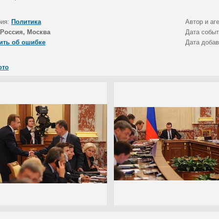
рия:
Политика
Автор и аг
Россия, Москва
Дата собы
ить об ошибке
Дата доба
ото