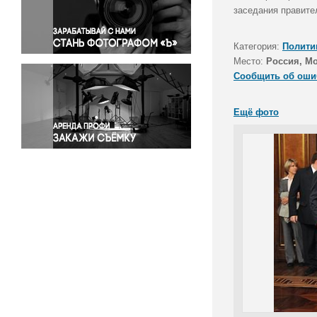
Правосудие
заседания правите
Происшествия и конфликты
Религия
Категория:
Полити
Место:
Россия, М
Светская жизнь
Сообщить об оши
Спорт
Экология
Ещё фото
Экономика и бизнес