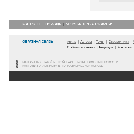
КОНТАКТЫ
ПОМОЩЬ
УСЛОВИЯ ИСПОЛЬЗОВАНИЯ
ОБРАТНАЯ СВЯЗЬ
Архив
Авторы
Темы
Справочники
О «Коммерсанте»
Редакция
Контакты
МАТЕРИАЛЫ С ТАКОЙ МЕТКОЙ, ПАРТНЕРСКИЕ ПРОЕКТЫ И НОВОСТИ
КОМПАНИЙ ОПУБЛИКОВАНЫ НА КОММЕРЧЕСКОЙ ОСНОВЕ