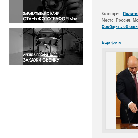
Правосудие
Происшествия и конфликты
Категория:
Полити
Религия
Место:
Россия, М
Сообщить об оши
Светская жизнь
Спорт
Ещё фото
Экология
Экономика и бизнес