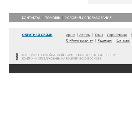
КОНТАКТЫ
ПОМОЩЬ
УСЛОВИЯ ИСПОЛЬЗОВАНИЯ
ОБРАТНАЯ СВЯЗЬ
Архив
Авторы
Темы
Справочники
О «Коммерсанте»
Редакция
Контакты
МАТЕРИАЛЫ С ТАКОЙ МЕТКОЙ, ПАРТНЕРСКИЕ ПРОЕКТЫ И НОВОСТИ
КОМПАНИЙ ОПУБЛИКОВАНЫ НА КОММЕРЧЕСКОЙ ОСНОВЕ