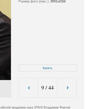
Размер фото (пикс.):
2941x2166
Купить
9
/
44
ссийской академии наук (РАН) Владимир Фортов