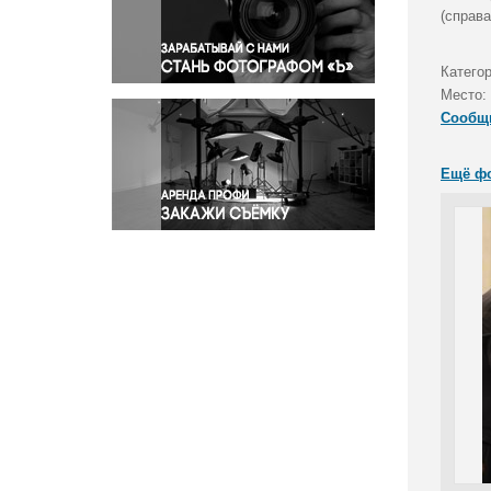
Правосудие
(справ
Происшествия и конфликты
Религия
Катего
Место:
Светская жизнь
Сообщ
Спорт
Экология
Ещё ф
Экономика и бизнес