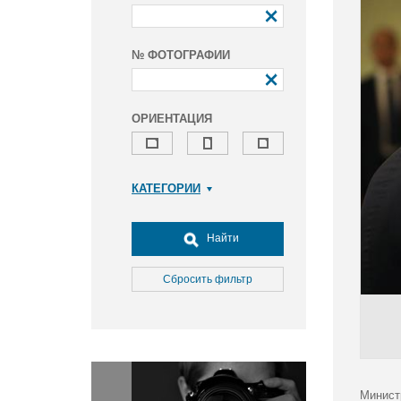
№ ФОТОГРАФИИ
ОРИЕНТАЦИЯ
КАТЕГОРИИ
Армия и ВПК
Досуг, туризм и отдых
Найти
Культура
Медицина
Сбросить фильтр
Наука
Образование
Общество
Окружающая среда
Политика
Минист