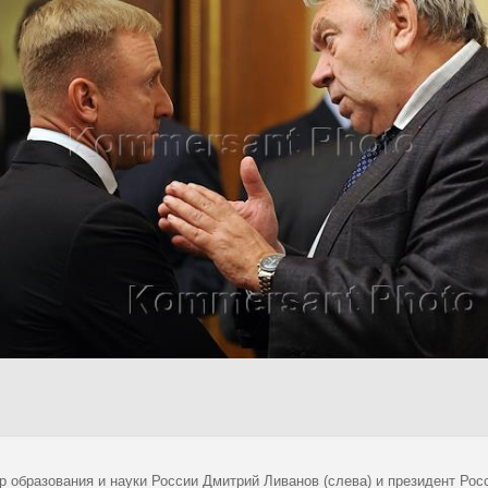
р образования и науки России Дмитрий Ливанов (слева) и президент Ро