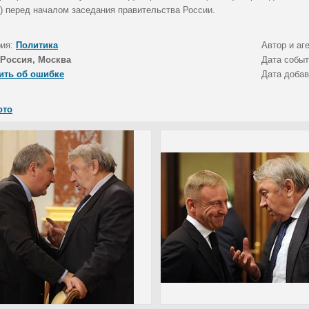
а) перед началом заседания правительства России.
рия:
Политика
Автор и аг
Россия, Москва
Дата собы
ить об ошибке
Дата доба
ото