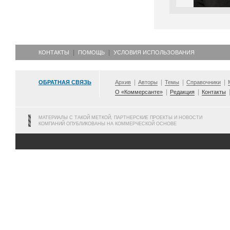
КОНТАКТЫ
ПОМОЩЬ
УСЛОВИЯ ИСПОЛЬЗОВАНИЯ
ОБРАТНАЯ СВЯЗЬ
Архив
Авторы
Темы
Справочники
О «Коммерсанте»
Редакция
Контакты
МАТЕРИАЛЫ С ТАКОЙ МЕТКОЙ, ПАРТНЕРСКИЕ ПРОЕКТЫ И НОВОСТИ
КОМПАНИЙ ОПУБЛИКОВАНЫ НА КОММЕРЧЕСКОЙ ОСНОВЕ