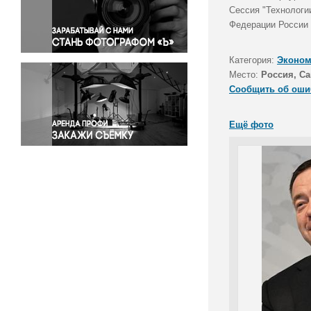
Правосудие
Сессия "Технологи
Федерации России 
Происшествия и конфликты
Религия
Категория:
Эконом
Светская жизнь
Место:
Россия, Са
Спорт
Сообщить об оши
Экология
Экономика и бизнес
Ещё фото