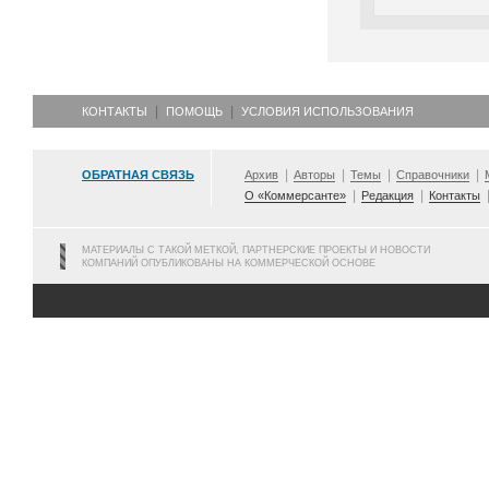
КОНТАКТЫ
ПОМОЩЬ
УСЛОВИЯ ИСПОЛЬЗОВАНИЯ
ОБРАТНАЯ СВЯЗЬ
Архив
Авторы
Темы
Справочники
О «Коммерсанте»
Редакция
Контакты
МАТЕРИАЛЫ С ТАКОЙ МЕТКОЙ, ПАРТНЕРСКИЕ ПРОЕКТЫ И НОВОСТИ
КОМПАНИЙ ОПУБЛИКОВАНЫ НА КОММЕРЧЕСКОЙ ОСНОВЕ