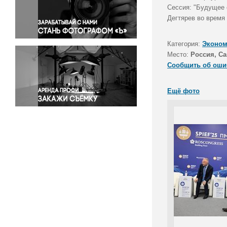
Правосудие
Сессия: "Будущее 
Дегтярев во время
Происшествия и конфликты
Религия
Категория:
Эконом
Светская жизнь
Место:
Россия, Са
Спорт
Сообщить об оши
Экология
Экономика и бизнес
Ещё фото