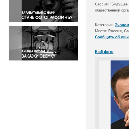
Правосудие
Сессия: "Будущее
общественной орга
Происшествия и конфликты
Религия
Категория:
Эконом
Светская жизнь
Место:
Россия, Са
Спорт
Сообщить об оши
Экология
Экономика и бизнес
Ещё фото