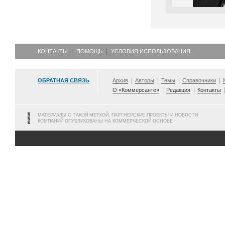
КОНТАКТЫ
ПОМОЩЬ
УСЛОВИЯ ИСПОЛЬЗОВАНИЯ
ОБРАТНАЯ СВЯЗЬ
Архив
Авторы
Темы
Справочники
О «Коммерсанте»
Редакция
Контакты
МАТЕРИАЛЫ С ТАКОЙ МЕТКОЙ, ПАРТНЕРСКИЕ ПРОЕКТЫ И НОВОСТИ
КОМПАНИЙ ОПУБЛИКОВАНЫ НА КОММЕРЧЕСКОЙ ОСНОВЕ