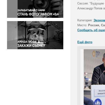
Правосудие
Сессия: "Будущее 
Александр Попов в
Происшествия и конфликты
Религия
Категория:
Эконом
Светская жизнь
Место:
Россия, Са
Спорт
Сообщить об оши
Экология
Экономика и бизнес
Ещё фото