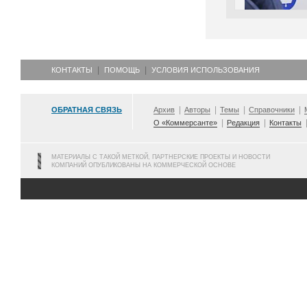
КОНТАКТЫ
ПОМОЩЬ
УСЛОВИЯ ИСПОЛЬЗОВАНИЯ
ОБРАТНАЯ СВЯЗЬ
Архив
Авторы
Темы
Справочники
О «Коммерсанте»
Редакция
Контакты
МАТЕРИАЛЫ С ТАКОЙ МЕТКОЙ, ПАРТНЕРСКИЕ ПРОЕКТЫ И НОВОСТИ
КОМПАНИЙ ОПУБЛИКОВАНЫ НА КОММЕРЧЕСКОЙ ОСНОВЕ