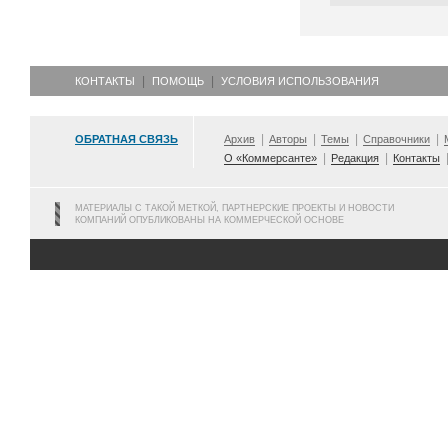
КОНТАКТЫ
ПОМОЩЬ
УСЛОВИЯ ИСПОЛЬЗОВАНИЯ
ОБРАТНАЯ СВЯЗЬ
Архив
Авторы
Темы
Справочники
О «Коммерсанте»
Редакция
Контакты
МАТЕРИАЛЫ С ТАКОЙ МЕТКОЙ, ПАРТНЕРСКИЕ ПРОЕКТЫ И НОВОСТИ
КОМПАНИЙ ОПУБЛИКОВАНЫ НА КОММЕРЧЕСКОЙ ОСНОВЕ