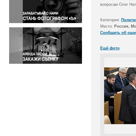
Правосудие
вопросам Олег Нил
Происшествия и конфликты
Религия
Категория:
Полити
Место:
Россия, М
Светская жизнь
Сообщить об оши
Спорт
Экология
Ещё фото
Экономика и бизнес