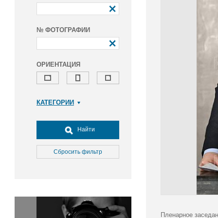
№ ФОТОГРАФИИ
ОРИЕНТАЦИЯ
КАТЕГОРИИ
Армия и ВПК
Досуг, туризм и отдых
Найти
Культура
Медицина
Сбросить фильтр
Наука
Образование
Общество
Окружающая среда
Политика
Пленарное заседан