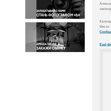
Правосудие
Алекса
законо
Происшествия и конфликты
Религия
Катего
Светская жизнь
Место:
Спорт
Сообщ
Экология
Экономика и бизнес
Ещё ф