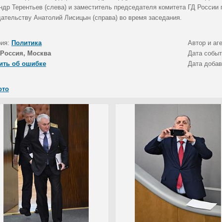
ндр Терентьев (слева) и заместитель председателя комитета ГД России 
дательству Анатолий Лисицын (справа) во время заседания.
рия:
Политика
Автор и аг
Россия, Москва
Дата собы
ить об ошибке
Дата доба
ото