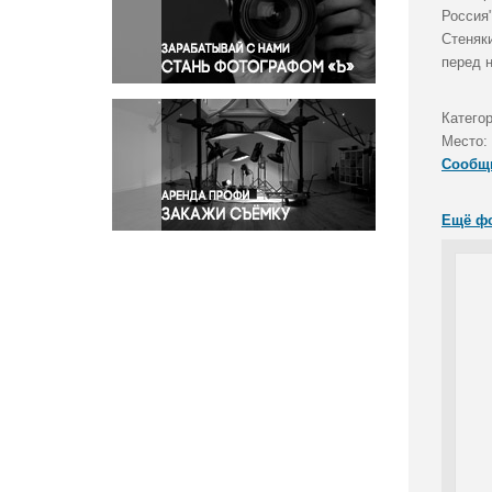
Правосудие
Россия
Стеняк
Происшествия и конфликты
перед 
Религия
Светская жизнь
Катего
Спорт
Место:
Экология
Сообщ
Экономика и бизнес
Ещё ф