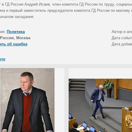
" в ГД России Андрей Исаев, член комитета ГД России по труду, социал
ина и первый заместитель председателя комитета ГД России по малому
началом заседания.
рия:
Политика
Автор и аг
Россия, Москва
Дата собы
ить об ошибке
Дата доба
ото