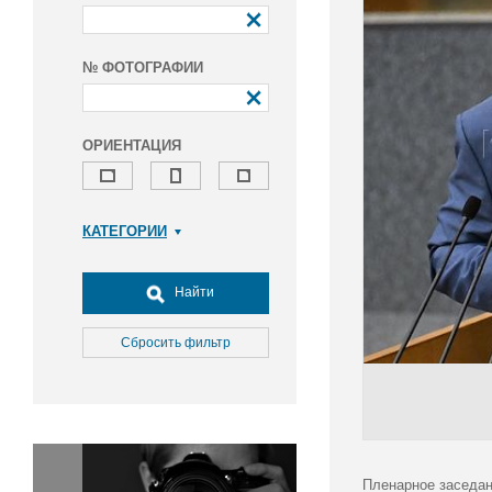
№ ФОТОГРАФИИ
ОРИЕНТАЦИЯ
КАТЕГОРИИ
Армия и ВПК
Досуг, туризм и отдых
Найти
Культура
Медицина
Сбросить фильтр
Наука
Образование
Общество
Окружающая среда
Политика
Пленарное заседан