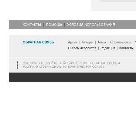
КОНТАКТЫ
ПОМОЩЬ
УСЛОВИЯ ИСПОЛЬЗОВАНИЯ
ОБРАТНАЯ СВЯЗЬ
Архив
Авторы
Темы
Справочники
О «Коммерсанте»
Редакция
Контакты
МАТЕРИАЛЫ С ТАКОЙ МЕТКОЙ, ПАРТНЕРСКИЕ ПРОЕКТЫ И НОВОСТИ
КОМПАНИЙ ОПУБЛИКОВАНЫ НА КОММЕРЧЕСКОЙ ОСНОВЕ