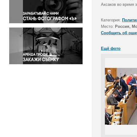
Правосудие
Аксаков во время 
Происшествия и конфликты
Религия
Категория:
Полити
Место:
Россия, М
Светская жизнь
Сообщить об оши
Спорт
Экология
Ещё фото
Экономика и бизнес