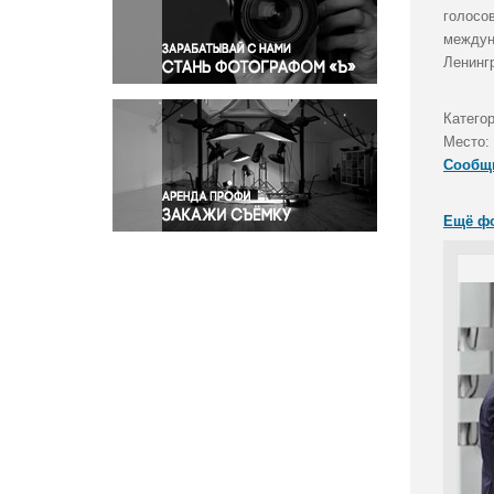
Правосудие
голосо
междун
Происшествия и конфликты
Ленинг
Религия
Светская жизнь
Катего
Спорт
Место:
Экология
Сообщ
Экономика и бизнес
Ещё ф