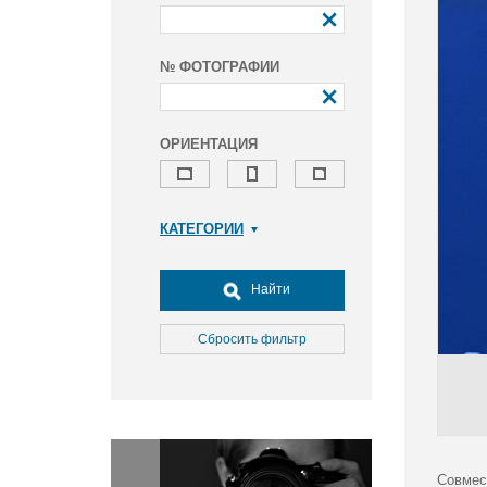
№ ФОТОГРАФИИ
ОРИЕНТАЦИЯ
КАТЕГОРИИ
Армия и ВПК
Досуг, туризм и отдых
Найти
Культура
Медицина
Сбросить фильтр
Наука
Образование
Общество
Окружающая среда
Политика
Совмес