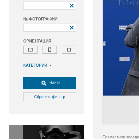
№ ФОТОГРАФИИ
ОРИЕНТАЦИЯ
КАТЕГОРИИ
Армия и ВПК
Досуг, туризм и отдых
Найти
Культура
Медицина
Сбросить фильтр
Наука
Образование
Общество
Окружающая среда
Политика
Совместное заседа