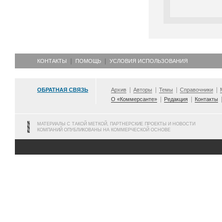
КОНТАКТЫ
ПОМОЩЬ
УСЛОВИЯ ИСПОЛЬЗОВАНИЯ
ОБРАТНАЯ СВЯЗЬ
Архив
Авторы
Темы
Справочники
О «Коммерсанте»
Редакция
Контакты
МАТЕРИАЛЫ С ТАКОЙ МЕТКОЙ, ПАРТНЕРСКИЕ ПРОЕКТЫ И НОВОСТИ
КОМПАНИЙ ОПУБЛИКОВАНЫ НА КОММЕРЧЕСКОЙ ОСНОВЕ