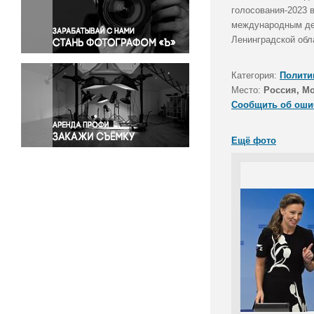
Правосудие
голосования-2023 
международным дел
Происшествия и конфликты
Ленинградской обл
Религия
Светская жизнь
Категория:
Полити
Спорт
Место:
Россия, М
Экология
Сообщить об оши
Экономика и бизнес
Ещё фото