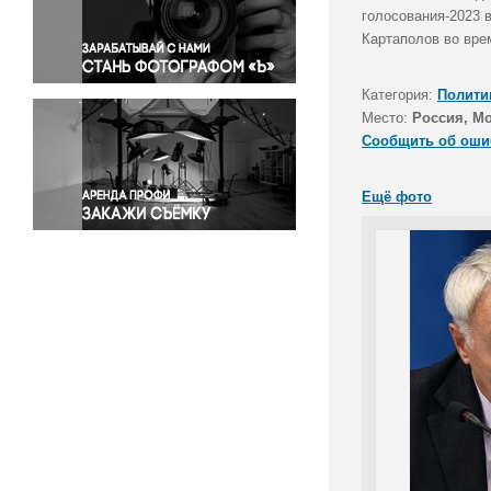
Правосудие
голосования-2023 
Картаполов во вре
Происшествия и конфликты
Религия
Категория:
Полити
Светская жизнь
Место:
Россия, М
Спорт
Сообщить об оши
Экология
Экономика и бизнес
Ещё фото