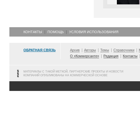
КОНТАКТЫ
ПОМОЩЬ
УСЛОВИЯ ИСПОЛЬЗОВАНИЯ
ОБРАТНАЯ СВЯЗЬ
Архив
Авторы
Темы
Справочники
О «Коммерсанте»
Редакция
Контакты
МАТЕРИАЛЫ С ТАКОЙ МЕТКОЙ, ПАРТНЕРСКИЕ ПРОЕКТЫ И НОВОСТИ
КОМПАНИЙ ОПУБЛИКОВАНЫ НА КОММЕРЧЕСКОЙ ОСНОВЕ