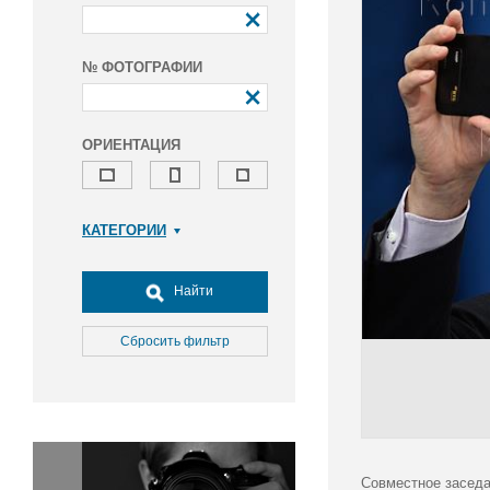
№ ФОТОГРАФИИ
ОРИЕНТАЦИЯ
КАТЕГОРИИ
Армия и ВПК
Досуг, туризм и отдых
Найти
Культура
Медицина
Сбросить фильтр
Наука
Образование
Общество
Окружающая среда
Политика
Совместное заседа