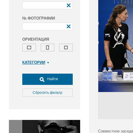
№ ФОТОГРАФИИ
ОРИЕНТАЦИЯ
КАТЕГОРИИ
Армия и ВПК
Досуг, туризм и отдых
Найти
Культура
Медицина
Сбросить фильтр
Наука
Образование
Общество
Окружающая среда
Политика
Совместное заседа