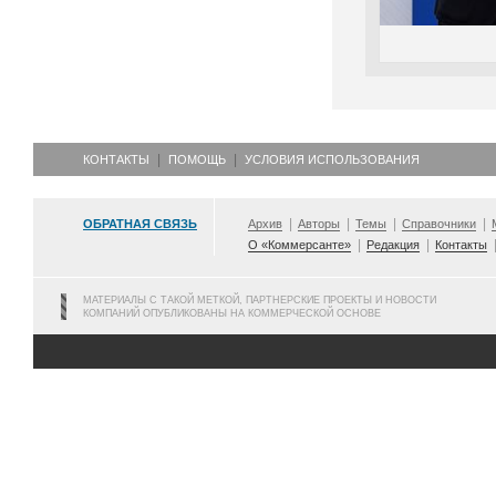
КОНТАКТЫ
ПОМОЩЬ
УСЛОВИЯ ИСПОЛЬЗОВАНИЯ
ОБРАТНАЯ СВЯЗЬ
Архив
Авторы
Темы
Справочники
О «Коммерсанте»
Редакция
Контакты
МАТЕРИАЛЫ С ТАКОЙ МЕТКОЙ, ПАРТНЕРСКИЕ ПРОЕКТЫ И НОВОСТИ
КОМПАНИЙ ОПУБЛИКОВАНЫ НА КОММЕРЧЕСКОЙ ОСНОВЕ