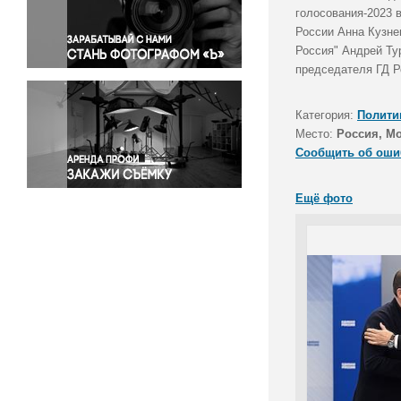
Правосудие
голосования-2023 
России Анна Кузне
Происшествия и конфликты
Россия" Андрей Ту
Религия
председателя ГД Р
Светская жизнь
Спорт
Категория:
Полити
Экология
Место:
Россия, М
Экономика и бизнес
Сообщить об оши
Ещё фото