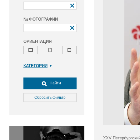
№ ФОТОГРАФИИ
ОРИЕНТАЦИЯ
КАТЕГОРИИ
Армия и ВПК
Досуг, туризм и отдых
Найти
Культура
Медицина
Сбросить фильтр
Наука
Образование
Общество
Окружающая среда
Политика
XXV Петербургский