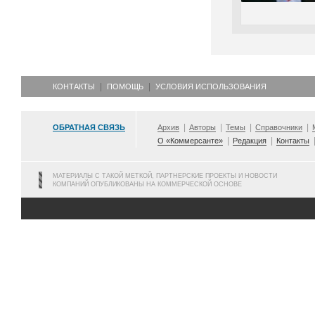
КОНТАКТЫ
ПОМОЩЬ
УСЛОВИЯ ИСПОЛЬЗОВАНИЯ
ОБРАТНАЯ СВЯЗЬ
Архив
Авторы
Темы
Справочники
О «Коммерсанте»
Редакция
Контакты
МАТЕРИАЛЫ С ТАКОЙ МЕТКОЙ, ПАРТНЕРСКИЕ ПРОЕКТЫ И НОВОСТИ
КОМПАНИЙ ОПУБЛИКОВАНЫ НА КОММЕРЧЕСКОЙ ОСНОВЕ