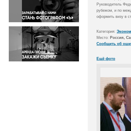
Правосудие
Руководитель Феде
рубежом, и по меж
Происшествия и конфликты
оформить визу в с
Религия
Светская жизнь
Категория:
Эконом
Спорт
Место:
Россия, Са
Экология
Сообщить об оши
Экономика и бизнес
Ещё фото