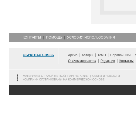
КОНТАКТЫ
ПОМОЩЬ
УСЛОВИЯ ИСПОЛЬЗОВАНИЯ
ОБРАТНАЯ СВЯЗЬ
Архив
Авторы
Темы
Справочники
О «Коммерсанте»
Редакция
Контакты
МАТЕРИАЛЫ С ТАКОЙ МЕТКОЙ, ПАРТНЕРСКИЕ ПРОЕКТЫ И НОВОСТИ
КОМПАНИЙ ОПУБЛИКОВАНЫ НА КОММЕРЧЕСКОЙ ОСНОВЕ