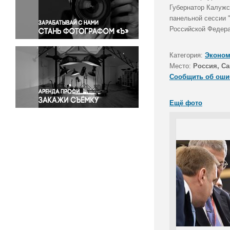
Правосудие
Губернатор Калужс
панельной сессии 
Происшествия и конфликты
Российской Федера
Религия
Светская жизнь
Категория:
Эконом
Спорт
Место:
Россия, Са
Экология
Сообщить об оши
Экономика и бизнес
Ещё фото