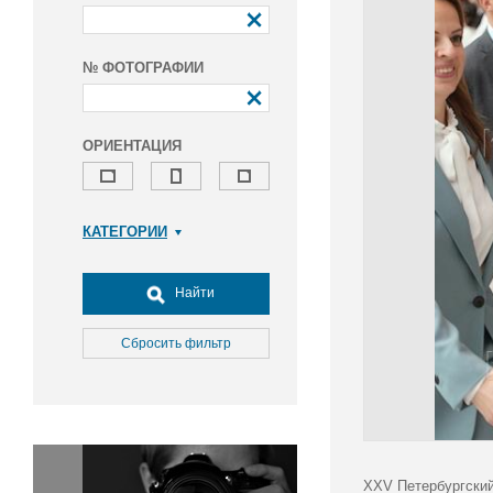
№ ФОТОГРАФИИ
ОРИЕНТАЦИЯ
КАТЕГОРИИ
Армия и ВПК
Досуг, туризм и отдых
Найти
Культура
Медицина
Сбросить фильтр
Наука
Образование
Общество
Окружающая среда
Политика
XXV Петербургский