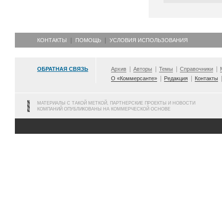
КОНТАКТЫ
ПОМОЩЬ
УСЛОВИЯ ИСПОЛЬЗОВАНИЯ
ОБРАТНАЯ СВЯЗЬ
Архив
Авторы
Темы
Справочники
О «Коммерсанте»
Редакция
Контакты
МАТЕРИАЛЫ С ТАКОЙ МЕТКОЙ, ПАРТНЕРСКИЕ ПРОЕКТЫ И НОВОСТИ
КОМПАНИЙ ОПУБЛИКОВАНЫ НА КОММЕРЧЕСКОЙ ОСНОВЕ