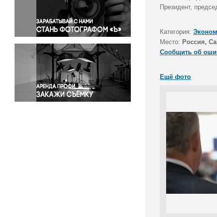
Правосудие
Президент, предсе
Происшествия и конфликты
Религия
Категория:
Эконом
Место:
Россия, Са
Светская жизнь
Сообщить об оши
Спорт
Экология
Ещё фото
Экономика и бизнес