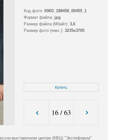
Код фото:
KMO_188458_00455_1
Формат файла:
jpg
Размер файла (Мбайт):
3,6
Размер фото (пикс.):
3235x3705
Купить
16
/
63
ессно-выставочном центре (КВЦ) "Экспофорум".