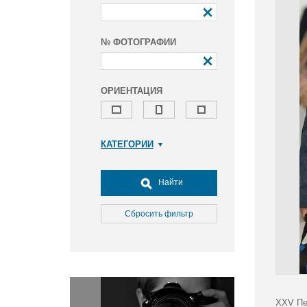
№ ФОТОГРАФИИ
ОРИЕНТАЦИЯ
КАТЕГОРИИ
Армия и ВПК
Досуг, туризм и отдых
Найти
Культура
Медицина
Сбросить фильтр
Наука
Образование
Общество
Окружающая среда
Политика
XXV Пе