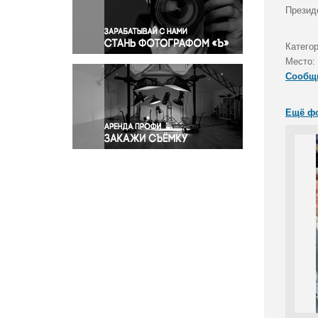
Правосудие
Презид
Происшествия и конфликты
Религия
Катего
Место:
Светская жизнь
Сообщ
Спорт
Экология
Ещё ф
Экономика и бизнес