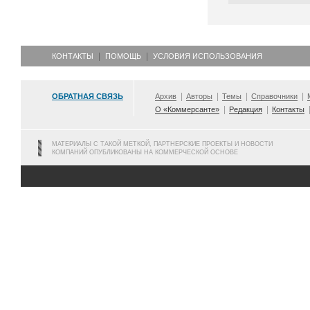
КОНТАКТЫ
ПОМОЩЬ
УСЛОВИЯ ИСПОЛЬЗОВАНИЯ
ОБРАТНАЯ СВЯЗЬ
Архив
Авторы
Темы
Справочники
О «Коммерсанте»
Редакция
Контакты
МАТЕРИАЛЫ С ТАКОЙ МЕТКОЙ, ПАРТНЕРСКИЕ ПРОЕКТЫ И НОВОСТИ
КОМПАНИЙ ОПУБЛИКОВАНЫ НА КОММЕРЧЕСКОЙ ОСНОВЕ