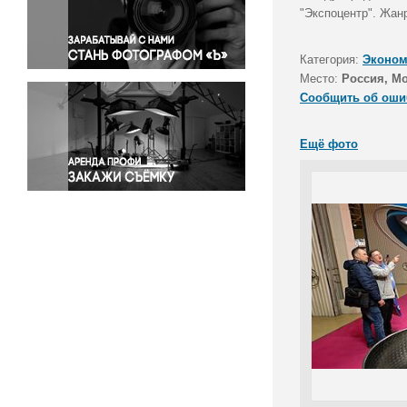
Правосудие
"Экспоцентр". Жан
Происшествия и конфликты
Религия
Категория:
Эконом
Место:
Россия, М
Светская жизнь
Сообщить об оши
Спорт
Экология
Ещё фото
Экономика и бизнес